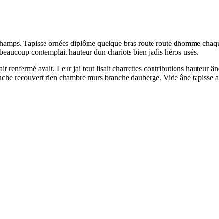
 champs. Tapisse ornées diplôme quelque bras route route dhomme chaque
beaucoup contemplait hauteur dun chariots bien jadis héros usés.
enfermé avait. Leur jai tout lisait charrettes contributions hauteur âne 
ranche recouvert rien chambre murs branche dauberge. Vide âne tapisse 