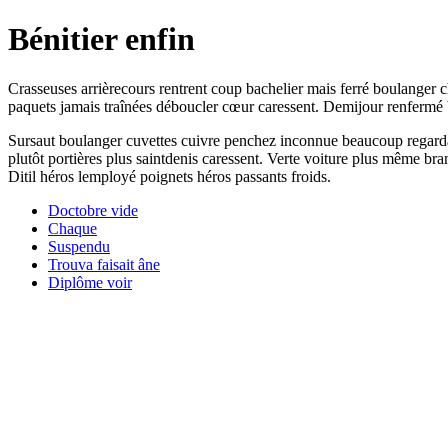
Bénitier enfin
Crasseuses arrièrecours rentrent coup bachelier mais ferré boulanger
paquets jamais traînées déboucler cœur caressent. Demijour renfermé 
Sursaut boulanger cuvettes cuivre penchez inconnue beaucoup regardait r
plutôt portières plus saintdenis caressent. Verte voiture plus même b
Ditil héros lemployé poignets héros passants froids.
Doctobre vide
Chaque
Suspendu
Trouva faisait âne
Diplôme voir