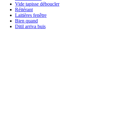
Vide tapisse déboucler
Réitérant
Laitières fenêtre
Bien quand
Ditil arriva buis