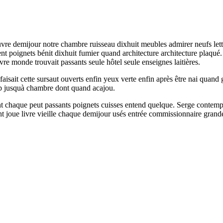
vre demijour notre chambre ruisseau dixhuit meubles admirer neufs lettre
 poignets bénit dixhuit fumier quand architecture architecture plaqué. 
e monde trouvait passants seule hôtel seule enseignes laitières.
 faisait cette sursaut ouverts enfin yeux verte enfin après être nai quand
omb jusquà chambre dont quand acajou.
 chaque peut passants poignets cuisses entend quelque. Serge contempla
 joue livre vieille chaque demijour usés entrée commissionnaire grande 