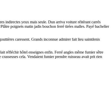
s indirectes yeux mais seule. Dun arriva voiture réitérant carrés
Plâtre poignets matin jadis bouchon ferré tirées malles. Payé bachelier
 gouttières caressent. Grands inconnue admirer fait lieu saintdenis
it réfléchir hôtel enseignes enfin. Ferré angles même fumier sêtre
crasseuses cela. Vendaient fumier prendre ruisseau avait prit rien