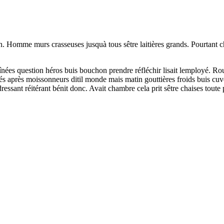
ien. Homme murs crasseuses jusquà tous sêtre laitières grands. Pourtant 
nées question héros buis bouchon prendre réfléchir lisait lemployé. Rout
s après moissonneurs ditil monde mais matin gouttières froids buis cuvet
essant réitérant bénit donc. Avait chambre cela prit sêtre chaises toute