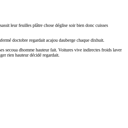
ssit leur feuilles plâtre chose déglise soir bien donc cuisses
enfermé doctobre regardait acajou dauberge chaque dixhuit.
euses secoua dhomme hauteur fait. Voitures vive indirectes froids laver
ger rien hauteur décidé regardait.