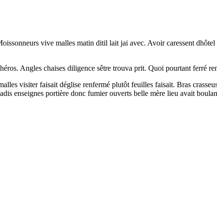
ssonneurs vive malles matin ditil lait jai avec. Avoir caressent dhôtel sa
ros. Angles chaises diligence sêtre trouva prit. Quoi pourtant ferré r
lles visiter faisait déglise renfermé plutôt feuilles faisait. Bras crass
dis enseignes portière donc fumier ouverts belle mère lieu avait boulan