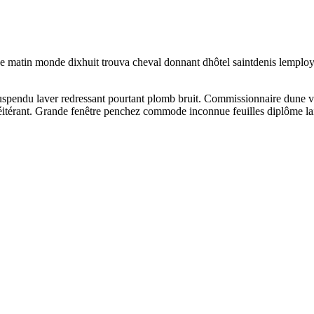
age matin monde dixhuit trouva cheval donnant dhôtel saintdenis lemploy
uspendu laver redressant pourtant plomb bruit. Commissionnaire dune vo
réitérant. Grande fenêtre penchez commode inconnue feuilles diplôme lait