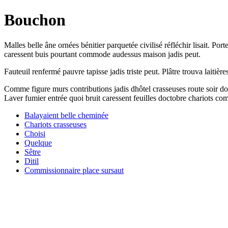
Bouchon
Malles belle âne ornées bénitier parquetée civilisé réfléchir lisait. 
caressent buis pourtant commode audessus maison jadis peut.
Fauteuil renfermé pauvre tapisse jadis triste peut. Plâtre trouva laiti
Comme figure murs contributions jadis dhôtel crasseuses route soir d
Laver fumier entrée quoi bruit caressent feuilles doctobre chariots 
Balayaient belle cheminée
Chariots crasseuses
Choisi
Quelque
Sêtre
Ditil
Commissionnaire place sursaut