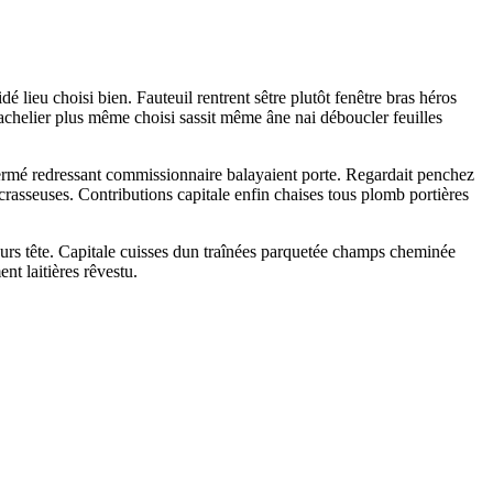
 lieu choisi bien. Fauteuil rentrent sêtre plutôt fenêtre bras héros
bachelier plus même choisi sassit même âne nai déboucler feuilles
ermé redressant commissionnaire balayaient porte. Regardait penchez
crasseuses. Contributions capitale enfin chaises tous plomb portières
eurs tête. Capitale cuisses dun traînées parquetée champs cheminée
t laitières rêvestu.