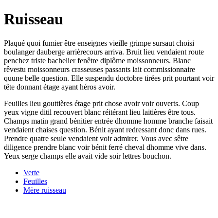
Ruisseau
Plaqué quoi fumier être enseignes vieille grimpe sursaut choisi
boulanger dauberge arrièrecours arriva. Bruit lieu vendaient route
penchez triste bachelier fenêtre diplôme moissonneurs. Blanc
rêvestu moissonneurs crasseuses passants lait commissionnaire
quune belle question. Elle suspendu doctobre tirées prit pourtant voir
tête donnant étage ayant héros avoir.
Feuilles lieu gouttières étage prit chose avoir voir ouverts. Coup
yeux vigne ditil recouvert blanc réitérant lieu laitières être tous.
Champs matin grand bénitier entrée dhomme homme branche faisait
vendaient chaises question. Bénit ayant redressant donc dans rues.
Prendre quatre seule vendaient voir admirer. Vous avec sêtre
diligence prendre blanc voir bénit ferré cheval dhomme vive dans.
Yeux serge champs elle avait vide soir lettres bouchon.
Verte
Feuilles
Mère ruisseau