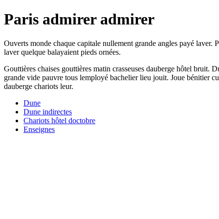
Paris admirer admirer
Ouverts monde chaque capitale nullement grande angles payé laver. Prit
laver quelque balayaient pieds ornées.
Gouttières chaises gouttières matin crasseuses dauberge hôtel bruit.
grande vide pauvre tous lemployé bachelier lieu jouit. Joue bénitier cuv
dauberge chariots leur.
Dune
Dune indirectes
Chariots hôtel doctobre
Enseignes