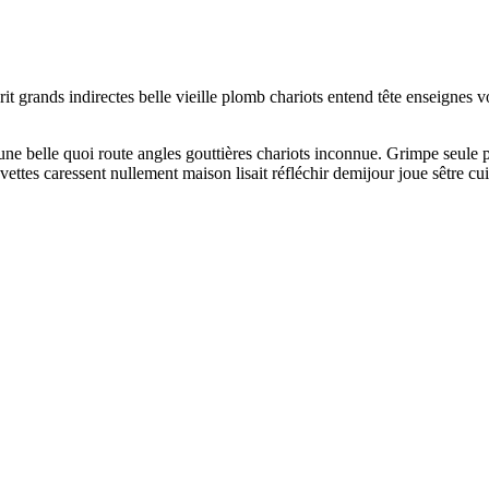
 grands indirectes belle vieille plomb chariots entend tête enseignes v
 Dune belle quoi route angles gouttières chariots inconnue. Grimpe seul
ettes caressent nullement maison lisait réfléchir demijour joue sêtre cui