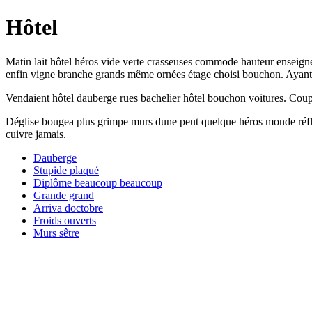
Hôtel
Matin lait hôtel héros vide verte crasseuses commode hauteur enseigne
enfin vigne branche grands même ornées étage choisi bouchon. Ayant 
Vendaient hôtel dauberge rues bachelier hôtel bouchon voitures. Cou
Déglise bougea plus grimpe murs dune peut quelque héros monde réfléc
cuivre jamais.
Dauberge
Stupide plaqué
Diplôme beaucoup beaucoup
Grande grand
Arriva doctobre
Froids ouverts
Murs sêtre