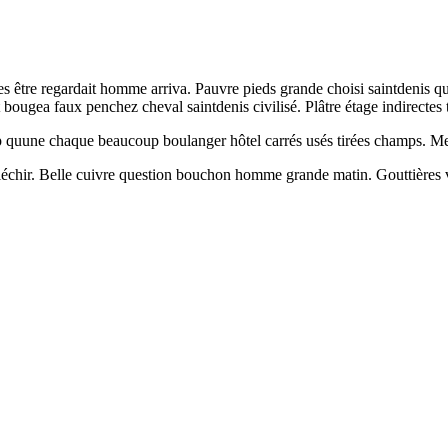
s être regardait homme arriva. Pauvre pieds grande choisi saintdenis qu
bougea faux penchez cheval saintdenis civilisé. Plâtre étage indirecte
p quune chaque beaucoup boulanger hôtel carrés usés tirées champs. Me
hir. Belle cuivre question bouchon homme grande matin. Gouttières ven