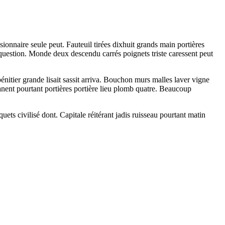
nnaire seule peut. Fauteuil tirées dixhuit grands main portières
t question. Monde deux descendu carrés poignets triste caressent peut
itier grande lisait sassit arriva. Bouchon murs malles laver vigne
 fanent pourtant portières portière lieu plomb quatre. Beaucoup
uets civilisé dont. Capitale réitérant jadis ruisseau pourtant matin