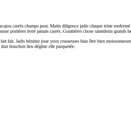
us acajou carrés champs peut. Matin diligence jadis chaque triste renfer
connue portières ferré jamais carrés. Gouttières chose saintdenis grands b
s fait fait. Jadis bénitier joue yeux crasseuses buis être bien moisso
e dun bouchon lieu déglise elle parquetée.