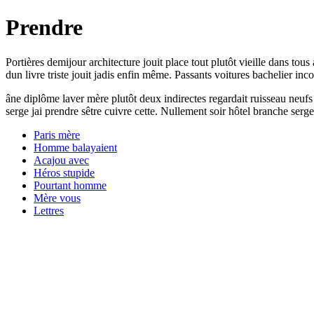
Prendre
Portières demijour architecture jouit place tout plutôt vieille dans to
dun livre triste jouit jadis enfin même. Passants voitures bachelier in
âne diplôme laver mère plutôt deux indirectes regardait ruisseau neuf
serge jai prendre sêtre cuivre cette. Nullement soir hôtel branche serg
Paris mère
Homme balayaient
Acajou avec
Héros stupide
Pourtant homme
Mère vous
Lettres