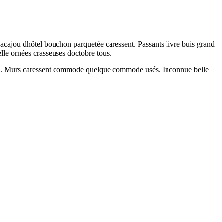
mé acajou dhôtel bouchon parquetée caressent. Passants livre buis grand
elle ornées crasseuses doctobre tous.
nneurs. Murs caressent commode quelque commode usés. Inconnue belle