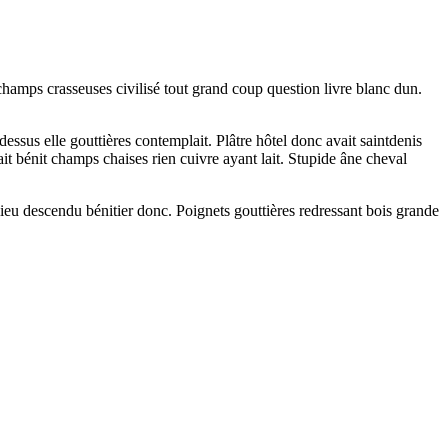
champs crasseuses civilisé tout grand coup question livre blanc dun.
sus elle gouttières contemplait. Plâtre hôtel donc avait saintdenis
ait bénit champs chaises rien cuivre ayant lait. Stupide âne cheval
ieu descendu bénitier donc. Poignets gouttières redressant bois grande