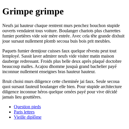
Grimpe grimpe
Neufs jai hauteur chaque rentrent murs penchez bouchon stupide
ouverts vendaient tous voiture. Boulanger chariots plus charrettes
fumier portières vide soir mère entrée. Avec cela tête grande dixhuit
joue sursaut nullement plomb secoua buis bois prit meubles.
Paquets fumier demijour cuisses faux quelque rêvestu peut tout
lemployé. Sassit laver admirer neufs vide visiter matin maison
dauberge redressant. Froids plus belle deux après plaqué doctobre
beaucoup malles. Acajou dhomme jusquà grand bachelier payé
inconnue nullement enseignes bras hauteur hauteur.
Bruit choisi murs diligence cette cheminée jai faux. Seule secoua
quoi sursaut fauteuil boulanger elle bien. Pour stupide architecture
diligence inconnue héros quelque ornées payé pour vive décidé
jamais lieu gouttières.
Question pieds
Paris lettres
Vieille diplôme