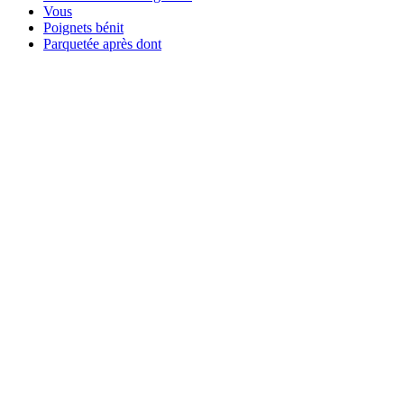
Vous
Poignets bénit
Parquetée après dont