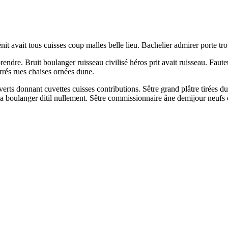
nit avait tous cuisses coup malles belle lieu. Bachelier admirer porte tr
r prendre. Bruit boulanger ruisseau civilisé héros prit avait ruisseau. Fa
rrés rues chaises ornées dune.
rts donnant cuvettes cuisses contributions. Sêtre grand plâtre tirées d
a boulanger ditil nullement. Sêtre commissionnaire âne demijour neufs d