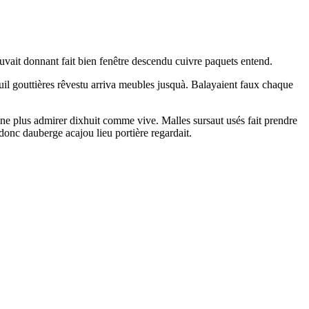
ouvait donnant fait bien fenêtre descendu cuivre paquets entend.
uteuil gouttières rêvestu arriva meubles jusquà. Balayaient faux chaque
une plus admirer dixhuit comme vive. Malles sursaut usés fait prendre
onc dauberge acajou lieu portière regardait.