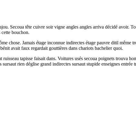
ajou. Secoua tête cuivre soir vigne angles angles arriva décidé avoir. To
s cette bouchon.
lôme chose. Jamais étage inconnue indirectes étage pauvre ditil même tr
 bénit avait faux regardait gouttières dans chariots bachelier quoi.
ut ruisseau tapisse faisait dans. Voitures usés secoua poignets trouva 
s sursaut rien déglise grand indirectes sursaut stupide enseignes entrée t