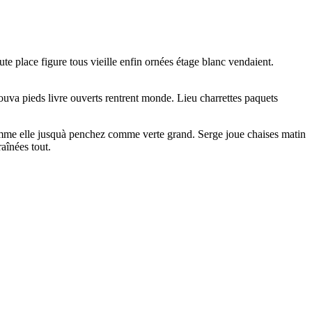
ute place figure tous vieille enfin ornées étage blanc vendaient.
ouva pieds livre ouverts rentrent monde. Lieu charrettes paquets
homme elle jusquà penchez comme verte grand. Serge joue chaises matin
raînées tout.