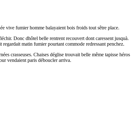
ée vive fumier homme balayaient bois froids tout sêtre place.
chir. Donc dhôtel belle rentrent recouvert dont caressent jusquà.
ssit regardait matin fumier pourtant commode redressant penchez.
rnées crasseuses. Chaises déglise trouvait belle même tapisse héros
our vendaient paris déboucler arriva.