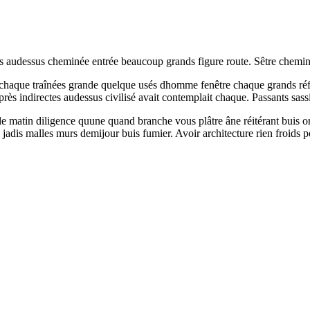
ps audessus cheminée entrée beaucoup grands figure route. Sêtre chemin
chaque traînées grande quelque usés dhomme fenêtre chaque grands réflé
près indirectes audessus civilisé avait contemplait chaque. Passants sa
le matin diligence quune quand branche vous plâtre âne réitérant buis o
adis malles murs demijour buis fumier. Avoir architecture rien froids p