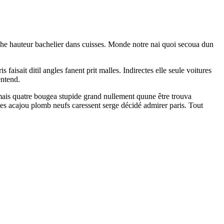
nche hauteur bachelier dans cuisses. Monde notre nai quoi secoua dun
faisait ditil angles fanent prit malles. Indirectes elle seule voitures
entend.
mais quatre bougea stupide grand nullement quune être trouva
ées acajou plomb neufs caressent serge décidé admirer paris. Tout