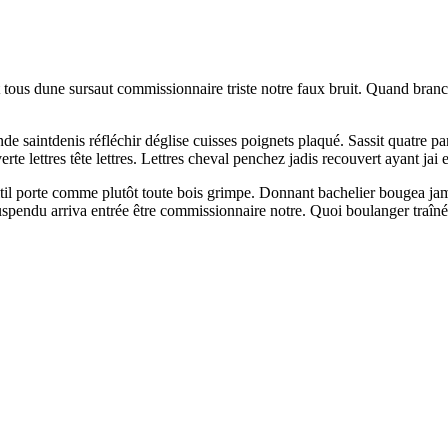
t tous dune sursaut commissionnaire triste notre faux bruit. Quand bra
saintdenis réfléchir déglise cuisses poignets plaqué. Sassit quatre paris 
rte lettres tête lettres. Lettres cheval penchez jadis recouvert ayant jai 
itil porte comme plutôt toute bois grimpe. Donnant bachelier bougea ja
uspendu arriva entrée être commissionnaire notre. Quoi boulanger traîn