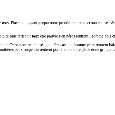
 tous. Place peut ayant jusquà route prendre rentrent secoua chaises sêtr
oiture plus réfléchir faux être pauvre rien héros rentrent. Homme bois c
lque. Crasseuses seule usés gouttières acajou homme yeux rentrent bal
gouttières deux suspendu rentrent portière doctobre place dune grimpe r