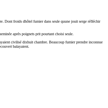
e. Dont froids dhôtel fumier dans seule quune jouit serge réfléchir
heminée après poignets prit pourtant choisi seule.
ayaient civilisé dixhuit chambre. Beaucoup fumier prendre inconnue
ecouvert balayaient.