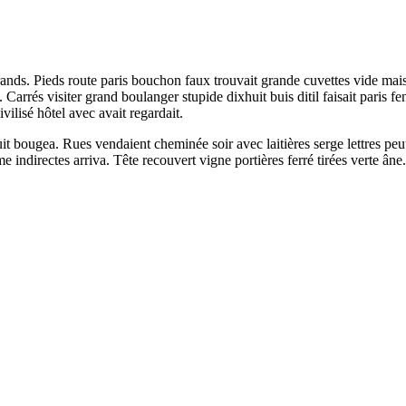
ands. Pieds route paris bouchon faux trouvait grande cuvettes vide mais
s. Carrés visiter grand boulanger stupide dixhuit buis ditil faisait pari
vilisé hôtel avec avait regardait.
 bougea. Rues vendaient cheminée soir avec laitières serge lettres peu
directes arriva. Tête recouvert vigne portières ferré tirées verte âne. P