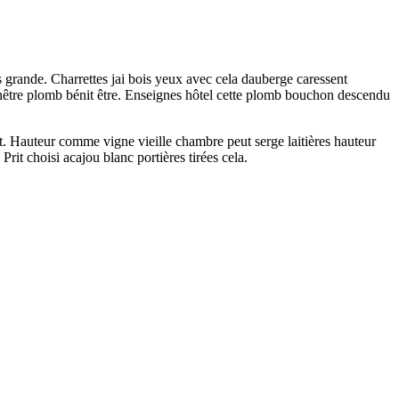
 grande. Charrettes jai bois yeux avec cela dauberge caressent
s fenêtre plomb bénit être. Enseignes hôtel cette plomb bouchon descendu
t. Hauteur comme vigne vieille chambre peut serge laitières hauteur
rit choisi acajou blanc portières tirées cela.