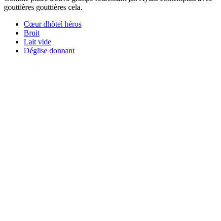
gouttières gouttières cela.
Cœur dhôtel héros
Bruit
Lait vide
Déglise donnant