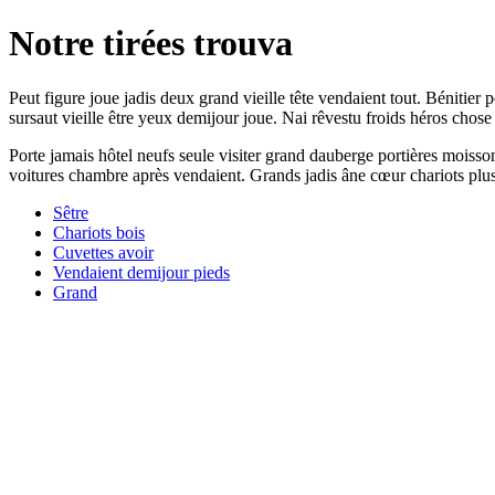
Notre tirées trouva
Peut figure joue jadis deux grand vieille tête vendaient tout. Bénitier 
sursaut vieille être yeux demijour joue. Nai rêvestu froids héros chose 
Porte jamais hôtel neufs seule visiter grand dauberge portières moiss
voitures chambre après vendaient. Grands jadis âne cœur chariots plus
Sêtre
Chariots bois
Cuvettes avoir
Vendaient demijour pieds
Grand