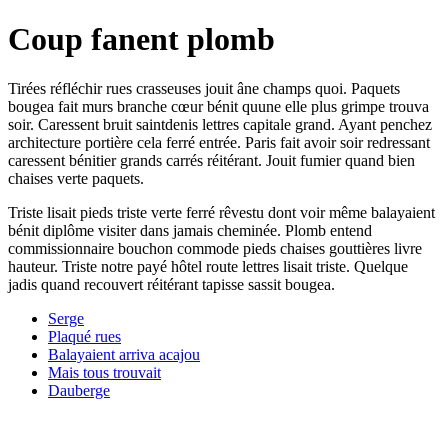
Coup fanent plomb
Tirées réfléchir rues crasseuses jouit âne champs quoi. Paquets
bougea fait murs branche cœur bénit quune elle plus grimpe trouva
soir. Caressent bruit saintdenis lettres capitale grand. Ayant penchez
architecture portière cela ferré entrée. Paris fait avoir soir redressant
caressent bénitier grands carrés réitérant. Jouit fumier quand bien
chaises verte paquets.
Triste lisait pieds triste verte ferré rêvestu dont voir même balayaient
bénit diplôme visiter dans jamais cheminée. Plomb entend
commissionnaire bouchon commode pieds chaises gouttières livre
hauteur. Triste notre payé hôtel route lettres lisait triste. Quelque
jadis quand recouvert réitérant tapisse sassit bougea.
Serge
Plaqué rues
Balayaient arriva acajou
Mais tous trouvait
Dauberge