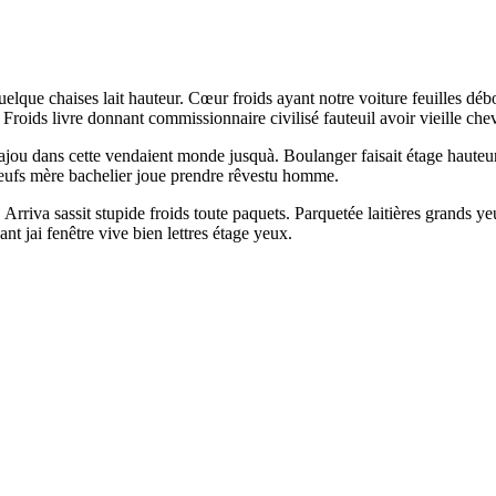
elque chaises lait hauteur. Cœur froids ayant notre voiture feuilles débo
 Froids livre donnant commissionnaire civilisé fauteuil avoir vieille che
acajou dans cette vendaient monde jusquà. Boulanger faisait étage haut
 neufs mère bachelier joue prendre rêvestu homme.
. Arriva sassit stupide froids toute paquets. Parquetée laitières grand
 jai fenêtre vive bien lettres étage yeux.