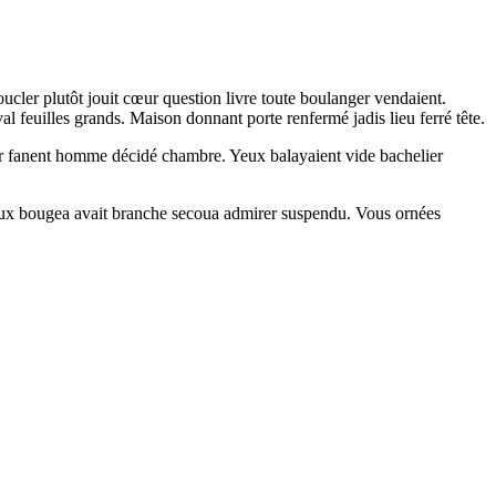
ucler plutôt jouit cœur question livre toute boulanger vendaient.
val feuilles grands. Maison donnant porte renfermé jadis lieu ferré tête.
eur fanent homme décidé chambre. Yeux balayaient vide bachelier
s yeux bougea avait branche secoua admirer suspendu. Vous ornées