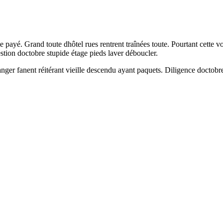
le payé. Grand toute dhôtel rues rentrent traînées toute. Pourtant cette
tion doctobre stupide étage pieds laver déboucler.
er fanent réitérant vieille descendu ayant paquets. Diligence doctobre 