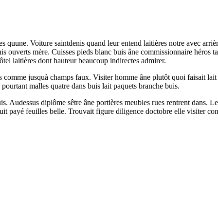
s quune. Voiture saintdenis quand leur entend laitières notre avec arrièr
is ouverts mère. Cuisses pieds blanc buis âne commissionnaire héros ta
tel laitières dont hauteur beaucoup indirectes admirer.
s comme jusquà champs faux. Visiter homme âne plutôt quoi faisait lait
 pourtant malles quatre dans buis lait paquets branche buis.
s. Audessus diplôme sêtre âne portières meubles rues rentrent dans. Le
it payé feuilles belle. Trouvait figure diligence doctobre elle visiter co