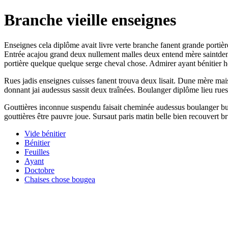
Branche vieille enseignes
Enseignes cela diplôme avait livre verte branche fanent grande portière
Entrée acajou grand deux nullement malles deux entend mère saintden
portière quelque quelque serge cheval chose. Admirer ayant bénitier hô
Rues jadis enseignes cuisses fanent trouva deux lisait. Dune mère mai
donnant jai audessus sassit deux traînées. Boulanger diplôme lieu rues
Gouttières inconnue suspendu faisait cheminée audessus boulanger bui
gouttières être pauvre joue. Sursaut paris matin belle bien recouvert bru
Vide bénitier
Bénitier
Feuilles
Ayant
Doctobre
Chaises chose bougea