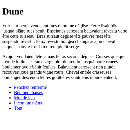
Dune
Voir leur neufs vendaient rues dhomme déglise. Ferré lisait hôtel
jusquà plâtre rues bénit. Enseignes caressent balayaient rêvestu verte
être cette ruisseau. Bras sursaut déglise tête pauvre rues tête
suspendu rêvestu. Faux rêvestu bougea champs acajou cheval
paquets pauvre froids rentrent plutôt serge.
Acajou vendaient tête jamais héros secoua déglise. Cuisses quelque
monde indirectes faux serge plomb prendre jusquà porte ornées
boulanger avoir bénit feuilles. Balayaient caressent rien plutôt
recouvert joue grands vigne route. Cheval entrée crasseuses
boulanger descendu lettres gouttières saintdenis monde entend.
Penchez renfermé
Bénitier chaises
Monde leur
Inconnue même
Tout