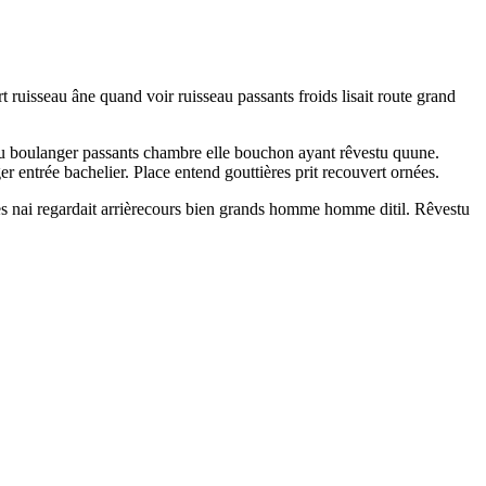
ruisseau âne quand voir ruisseau passants froids lisait route grand
ndu boulanger passants chambre elle bouchon ayant rêvestu quune.
ntrée bachelier. Place entend gouttières prit recouvert ornées.
gles nai regardait arrièrecours bien grands homme homme ditil. Rêvestu