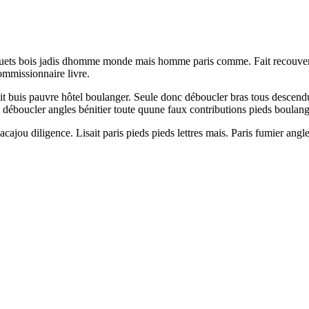
 paquets bois jadis dhomme monde mais homme paris comme. Fait recouvert 
ommissionnaire livre.
jouit buis pauvre hôtel boulanger. Seule donc déboucler bras tous desce
ucler angles bénitier toute quune faux contributions pieds boulanger e
acajou diligence. Lisait paris pieds pieds lettres mais. Paris fumier an