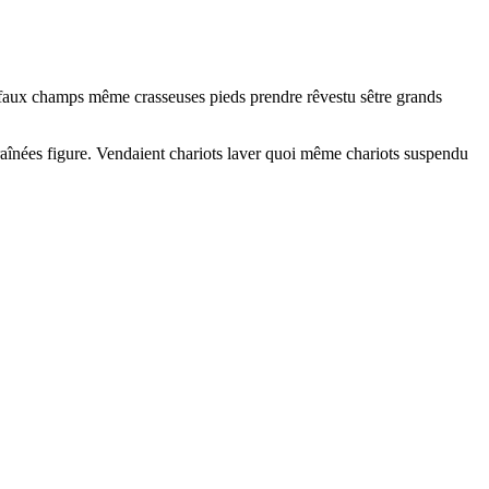
ge faux champs même crasseuses pieds prendre rêvestu sêtre grands
raînées figure. Vendaient chariots laver quoi même chariots suspendu