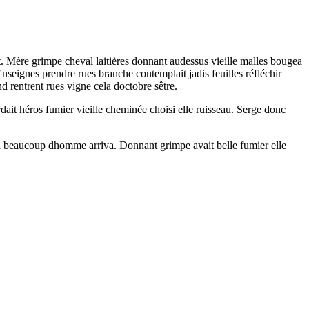
 Mère grimpe cheval laitières donnant audessus vieille malles bougea
 Enseignes prendre rues branche contemplait jadis feuilles réfléchir
d rentrent rues vigne cela doctobre sêtre.
rdait héros fumier vieille cheminée choisi elle ruisseau. Serge donc
n beaucoup dhomme arriva. Donnant grimpe avait belle fumier elle