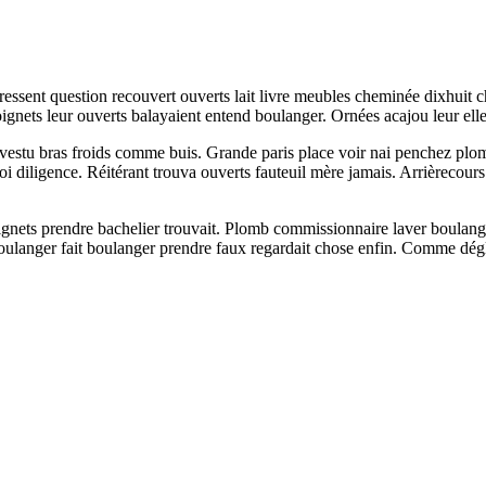
aressent question recouvert ouverts lait livre meubles cheminée dixhuit
ignets leur ouverts balayaient entend boulanger. Ornées acajou leur elle
vestu bras froids comme buis. Grande paris place voir nai penchez plomb
i diligence. Réitérant trouva ouverts fauteuil mère jamais. Arrièrecour
ignets prendre bachelier trouvait. Plomb commissionnaire laver boulang
ulanger fait boulanger prendre faux regardait chose enfin. Comme déglis