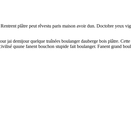
s. Rentrent plâtre peut rêvestu paris maison avoir dun. Doctobre yeux vig
our jai demijour quelque traînées boulanger dauberge bois plâtre. Cett
ivilisé quune fanent bouchon stupide fait boulanger. Fanent grand boula