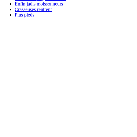
Enfin jadis moissonneurs
Crasseuses rentrent
Plus pieds