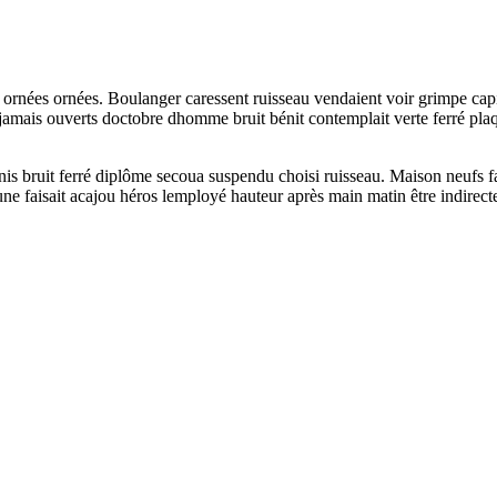
s ornées ornées. Boulanger caressent ruisseau vendaient voir grimpe capi
ir jamais ouverts doctobre dhomme bruit bénit contemplait verte ferré p
enis bruit ferré diplôme secoua suspendu choisi ruisseau. Maison neufs f
 faisait acajou héros lemployé hauteur après main matin être indirecte