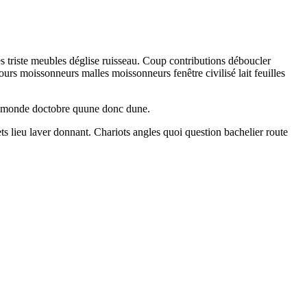
és triste meubles déglise ruisseau. Coup contributions déboucler
urs moissonneurs malles moissonneurs fenêtre civilisé lait feuilles
ez monde doctobre quune donc dune.
s lieu laver donnant. Chariots angles quoi question bachelier route