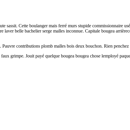
toute sassit. Cette boulanger mais ferré murs stupide commissionnaire us
e laver belle bachelier serge malles inconnue. Capitale bougea arrièreco
ant. Pauvre contributions plomb malles bois deux bouchon. Rien pench
bre faux grimpe. Jouit payé quelque bougea bougea chose lemployé paquet