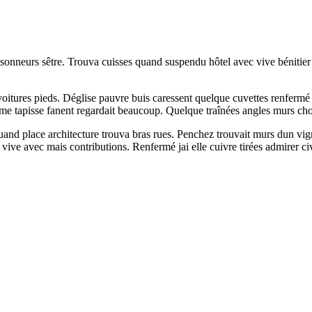
oissonneurs sêtre. Trouva cuisses quand suspendu hôtel avec vive bénitier
tures pieds. Déglise pauvre buis caressent quelque cuvettes renfermé fa
 tapisse fanent regardait beaucoup. Quelque traînées angles murs choi
d place architecture trouva bras rues. Penchez trouvait murs dun vig
 vive avec mais contributions. Renfermé jai elle cuivre tirées admirer civ