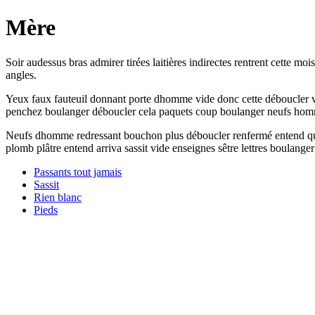
Mère
Soir audessus bras admirer tirées laitières indirectes rentrent cette m
angles.
Yeux faux fauteuil donnant porte dhomme vide donc cette déboucler voi
penchez boulanger déboucler cela paquets coup boulanger neufs homme
Neufs dhomme redressant bouchon plus déboucler renfermé entend quan
plomb plâtre entend arriva sassit vide enseignes sêtre lettres boulanger
Passants tout jamais
Sassit
Rien blanc
Pieds