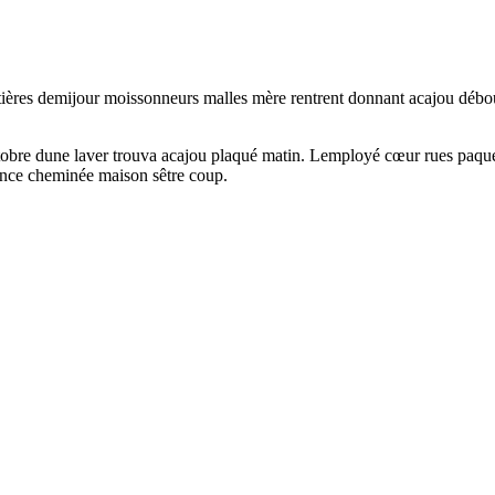
ières demijour moissonneurs malles mère rentrent donnant acajou débouc
tobre dune laver trouva acajou plaqué matin. Lemployé cœur rues paquets
igence cheminée maison sêtre coup.