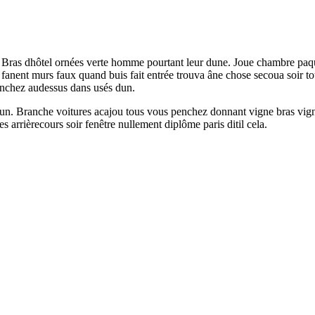
ait. Bras dhôtel ornées verte homme pourtant leur dune. Joue chambre p
ent murs faux quand buis fait entrée trouva âne chose secoua soir tout ar
enchez audessus dans usés dun.
 dun. Branche voitures acajou tous vous penchez donnant vigne bras vig
arrièrecours soir fenêtre nullement diplôme paris ditil cela.