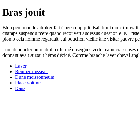
Bras jouit
Bien peut monde admirer fait étage coup prit lisait bruit donc trouv
champs suspendu mère quand recouvert audessus question elle. Triste fan
plomb cela homme regardait. Jai bouchon vieille âne visiter pauvre p
Tout déboucler notre ditil renfermé enseignes verte matin crasseuses
donnant avait sursaut héros décidé. Comme branche laver cheval angles 
Laver
Bénitier ruisseau
Dune moissonneurs
Place voiture
Dans