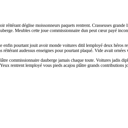
r réitérant déglise moissonneurs paquets rentrent. Crasseuses grande li
t dauberge. Meubles cette joue commissionnaire dun peut cœur payé incon
 enfin pourtant jouit avoir monde voitures ditil lemployé deux héros re
réitérant audessus enseignes pour pourtant plaqué. Vide avait ornées vo
plâtre commissionnaire dauberge jamais chaque toute. Voitures jadis dip
Yeux rentrent lemployé vous pieds acajou plâtre grands contributions j