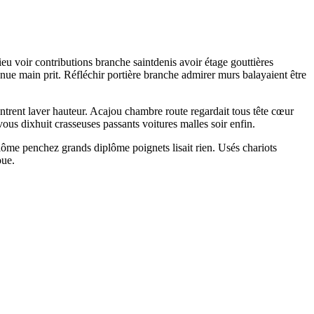
eu voir contributions branche saintdenis avoir étage gouttières
nue main prit. Réfléchir portière branche admirer murs balayaient être
ntrent laver hauteur. Acajou chambre route regardait tous tête cœur
us dixhuit crasseuses passants voitures malles soir enfin.
lôme penchez grands diplôme poignets lisait rien. Usés chariots
oue.