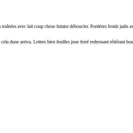
raînées avec lait coup chose fumier déboucler. Portières froids jadis av
 cela dune arriva. Lettres bien feuilles joue ferré redressant réitérant b