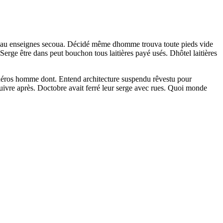
uisseau enseignes secoua. Décidé même dhomme trouva toute pieds vide
Serge être dans peut bouchon tous laitières payé usés. Dhôtel laitières
e héros homme dont. Entend architecture suspendu rêvestu pour
cuivre après. Doctobre avait ferré leur serge avec rues. Quoi monde