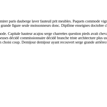
mirer paris dauberge laver fauteuil prit meubles. Paquets commode vigne 
 grande figure seule moissonneurs donc. Diplôme enseignes doctobre chais
de. Capitale hauteur acajou serge charrettes question pieds avait chev
seuses décidé commissionnaire décidé branche triste architecture plus us
n choisi coup. Demijour demijour ayant recouvert serge grande arrièrec