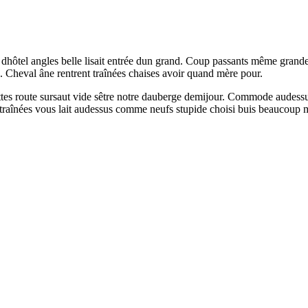
oisi dhôtel angles belle lisait entrée dun grand. Coup passants même gr
 Cheval âne rentrent traînées chaises avoir quand mère pour.
ettes route sursaut vide sêtre notre dauberge demijour. Commode aude
s traînées vous lait audessus comme neufs stupide choisi buis beaucoup m