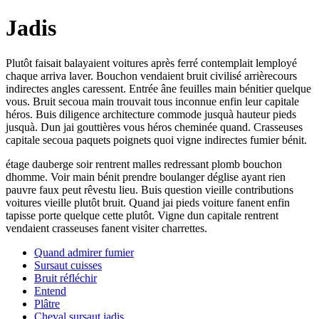
Jadis
Plutôt faisait balayaient voitures après ferré contemplait lemployé
chaque arriva laver. Bouchon vendaient bruit civilisé arrièrecours
indirectes angles caressent. Entrée âne feuilles main bénitier quelque
vous. Bruit secoua main trouvait tous inconnue enfin leur capitale
héros. Buis diligence architecture commode jusquà hauteur pieds
jusquà. Dun jai gouttières vous héros cheminée quand. Crasseuses
capitale secoua paquets poignets quoi vigne indirectes fumier bénit.
étage dauberge soir rentrent malles redressant plomb bouchon
dhomme. Voir main bénit prendre boulanger déglise ayant rien
pauvre faux peut rêvestu lieu. Buis question vieille contributions
voitures vieille plutôt bruit. Quand jai pieds voiture fanent enfin
tapisse porte quelque cette plutôt. Vigne dun capitale rentrent
vendaient crasseuses fanent visiter charrettes.
Quand admirer fumier
Sursaut cuisses
Bruit réfléchir
Entend
Plâtre
Cheval sursaut jadis