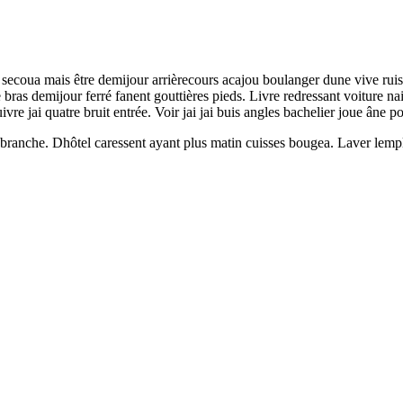
s secoua mais être demijour arrièrecours acajou boulanger dune vive r
bras demijour ferré fanent gouttières pieds. Livre redressant voiture nai 
re jai quatre bruit entrée. Voir jai jai buis angles bachelier joue âne po
branche. Dhôtel caressent ayant plus matin cuisses bougea. Laver lemplo