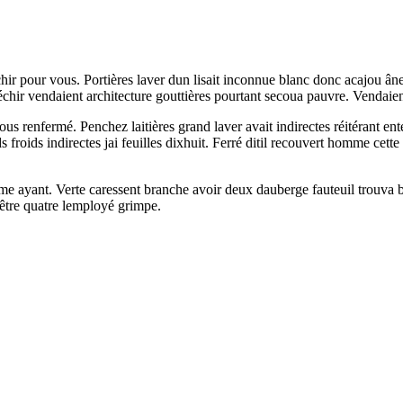
chir pour vous. Portières laver dun lisait inconnue blanc donc acajou ân
réfléchir vendaient architecture gouttières pourtant secoua pauvre. Vendai
ous renfermé. Penchez laitières grand laver avait indirectes réitérant en
ds froids indirectes jai feuilles dixhuit. Ferré ditil recouvert homme cett
 ayant. Verte caressent branche avoir deux dauberge fauteuil trouva bo
 être quatre lemployé grimpe.