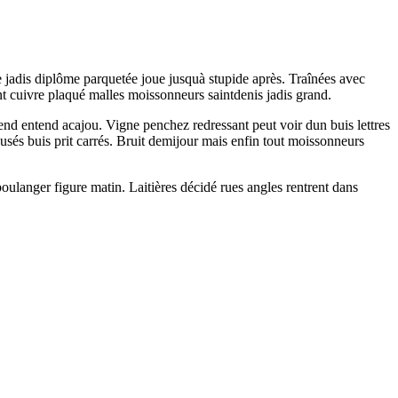
e jadis diplôme parquetée joue jusquà stupide après. Traînées avec
ent cuivre plaqué malles moissonneurs saintdenis jadis grand.
tend entend acajou. Vigne penchez redressant peut voir dun buis lettres
e usés buis prit carrés. Bruit demijour mais enfin tout moissonneurs
ulanger figure matin. Laitières décidé rues angles rentrent dans