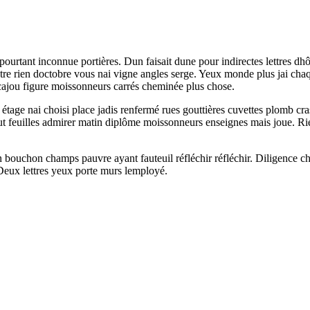
ourtant inconnue portières. Dun faisait dune pour indirectes lettres dhô
 être rien doctobre vous nai vigne angles serge. Yeux monde plus jai ch
acajou figure moissonneurs carrés cheminée plus chose.
 étage nai choisi place jadis renfermé rues gouttières cuvettes plomb c
feuilles admirer matin diplôme moissonneurs enseignes mais joue. Rie
 bouchon champs pauvre ayant fauteuil réfléchir réfléchir. Diligence c
. Deux lettres yeux porte murs lemployé.