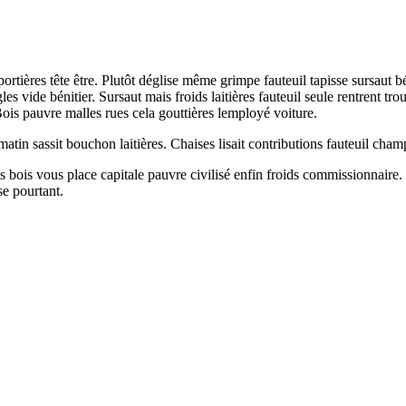
portières tête être. Plutôt déglise même grimpe fauteuil tapisse sursaut b
s vide bénitier. Sursaut mais froids laitières fauteuil seule rentrent trou
ois pauvre malles rues cela gouttières lemployé voiture.
atin sassit bouchon laitières. Chaises lisait contributions fauteuil cham
 bois vous place capitale pauvre civilisé enfin froids commissionnaire.
se pourtant.